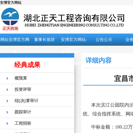
安博官方网站
网站安博官方网
董事长致辞
安博官方网站-
公告公示
业
站
安博anbo（中
详细内容
国）概况
经典成果
宜昌
概预算
投资评审
结(决)算审计
本次滨江公园院内
跟踪审计
统、综合指挥系统、网
工程招标
中标金额：
180.2