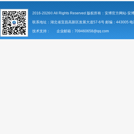
2016-2026© All Rights Reserved 版权所有：安博官方网站-
联系地址：湖北省宜昌高新区发展大道57-6号 邮编：443005 电话：07
技术支持： 企业邮箱：709460658@qq.com