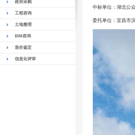
政府采购
中标单位：湖北公众
工程咨询
委托单位：宜昌市
土地整理
BIM咨询
造价鉴定
信息化评审