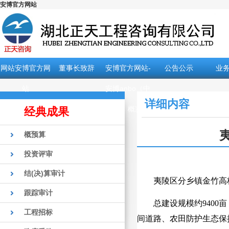
安博官方网站
网站安博官方网
董事长致辞
安博官方网站-
公告公示
业
站
安博anbo（中
详细内容
国）概况
经典成果
概预算
投资评审
结(决)算审计
夷陵区分乡镇金竹高
跟踪审计
总建设规模约9400
工程招标
间道路、农田防护生态保