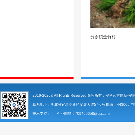
分乡镇金竹村
2016-2026© All Rights Reserved 版权所有：安博官方网站-
联系地址：湖北省宜昌高新区发展大道57-6号 邮编：443005 电话：07
技术支持： 企业邮箱：709460658@qq.com