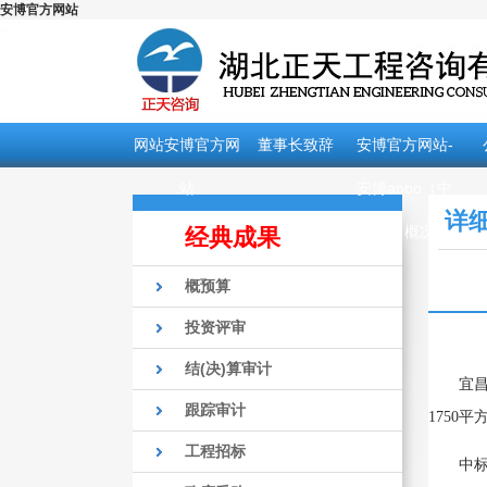
安博官方网站
网站安博官方网
董事长致辞
安博官方网站-
站
安博anbo（中
详
国）概况
经典成果
概预算
投资评审
结(决)算审计
宜
跟踪审计
1750平
工程招标
中