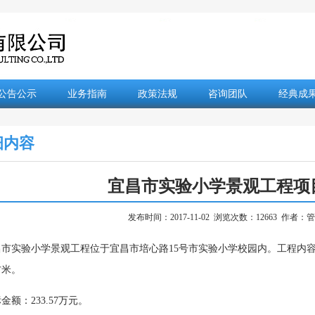
公告公示
业务指南
政策法规
咨询团队
经典成
细内容
宜昌市实验小学景观工程项
发布时间：2017-11-02 浏览次数：12663 作者
昌市实验小学景观工程位于宜昌市培心路
15号市实验小学校园内。工程内容
方米。
标金额：
233.57万元。