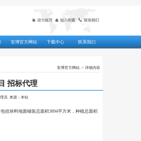
果
安博官方网站
下载中心
联系我们
安博官方网站
-> 详细内容
目 招标代理
：管理员 来源：本站
包括块料地面铺装总面积3894平方米，种植总面积