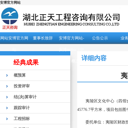
安博官方网站
网站安博官方网
董事长致辞
安博官方网站-
公告公示
业
站
安博anbo（中
详细内容
国）概况
经典成果
夷
概预算
投资评审
结(决)算审计
夷陵区文化中心（四馆
跟踪审计
45776.7平方米，项目包
工程招标
委托单位：夷陵区财政