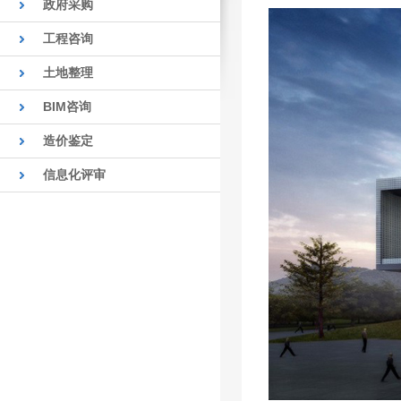
政府采购
工程咨询
土地整理
BIM咨询
造价鉴定
信息化评审