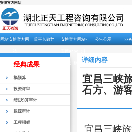
安博官方网站
网站安博官方网
董事长致辞
安博官方网站-
公告公示
业
站
安博anbo（中
详细内容
国）概况
经典成果
宜昌三峡
概预算
石方、游
投资评审
结(决)算审计
跟踪审计
工程招标
宜昌三峡旅