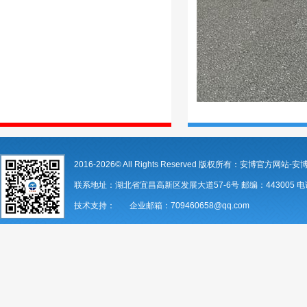
2016-2026© All Rights Reserved 版权所有：安博官方网站-
联系地址：湖北省宜昌高新区发展大道57-6号 邮编：443005 电话：07
技术支持： 企业邮箱：709460658@qq.com