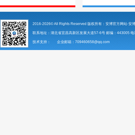
2016-2026© All Rights Reserved 版权所有：安博官方网站-
联系地址：湖北省宜昌高新区发展大道57-6号 邮编：443005 电话：07
技术支持： 企业邮箱：709460658@qq.com