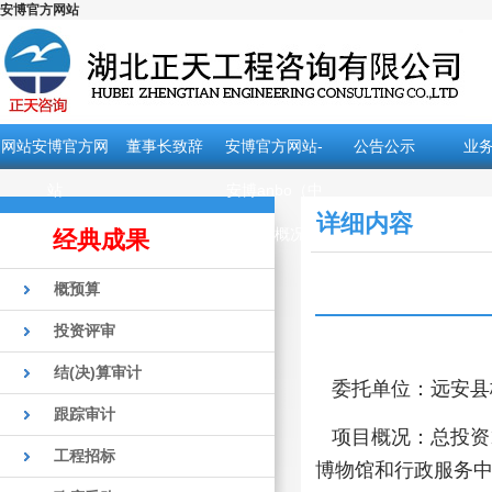
安博官方网站
网站安博官方网
董事长致辞
安博官方网站-
公告公示
业
站
安博anbo（中
详细内容
国）概况
经典成果
概预算
投资评审
结(决)算审计
委托单位：
远安县
跟踪审计
项目概况：
总投资
工程招标
博物馆和行政服务