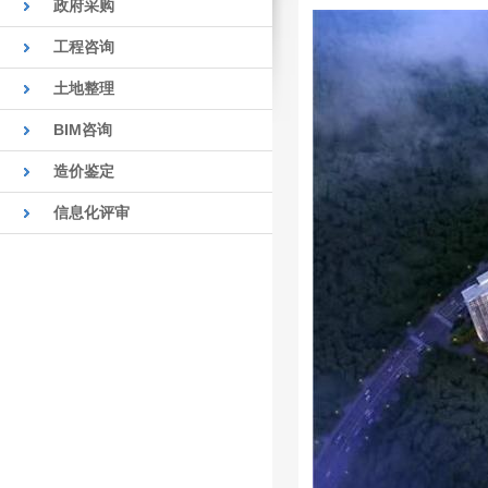
政府采购
工程咨询
土地整理
BIM咨询
造价鉴定
信息化评审