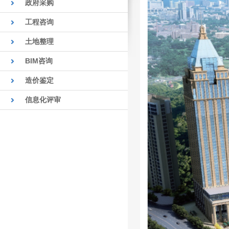
政府采购
工程咨询
土地整理
BIM咨询
造价鉴定
信息化评审