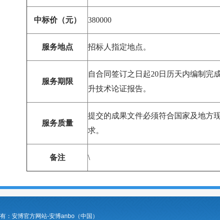
中标价（
元
）
380000
服务地点
招标人指定地点。
自合同签订之日起
20日历天内编制完
服务期限
升技术论证报告。
提交的成果文件必须符合国家及地方
服务质量
求。
备注
\
ved 版权所有：安博官方网站-安博anbo（中国）