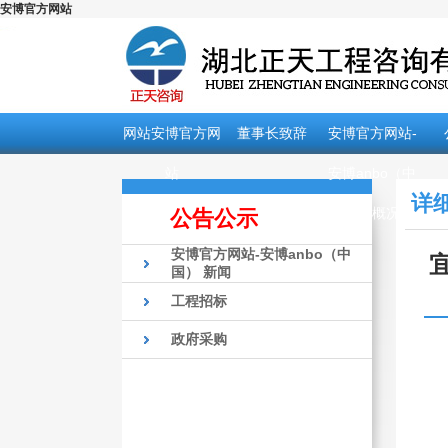
安博官方网站
网站安博官方网
董事长致辞
安博官方网站-
站
安博anbo（中
详
国）概况
公告公示
安博官方网站-安博anbo（中
国） 新闻
工程招标
政府采购