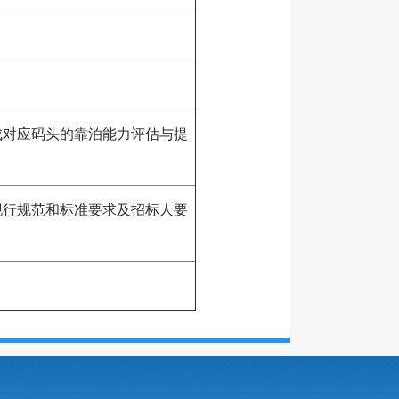
成对应码头的靠泊能力评估与提
现行规范和标准要求及招标人要