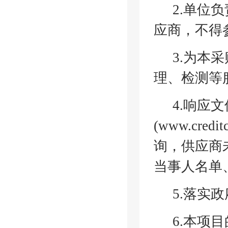
2.单位
应商，不得
3.为本
理、检测等
4.响应
(www.cred
询，供应商
当事人名单
5.落实
6.本项