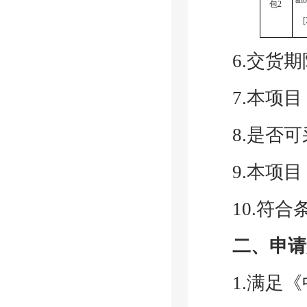
a
包
2
6.交货
7.本项
8.是否
9.本项
10.符
二、申请
1.满足