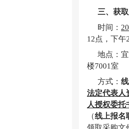
三、获取
时间：
2
12点，下
地点：宜
楼7001室
方式：
线
法定代表人
人授权委托
（
线上报名
领取采购文