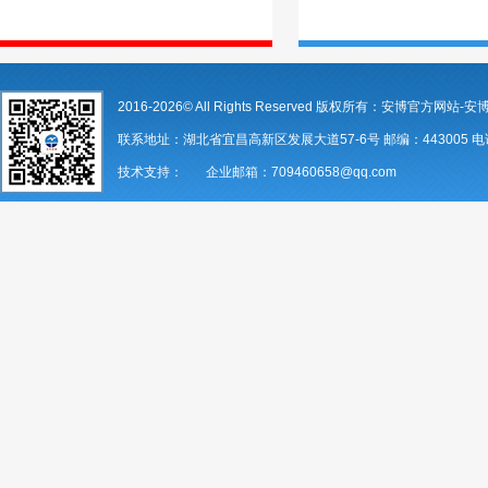
2016-2026© All Rights Reserved 版权所有：安博官方网站-
联系地址：湖北省宜昌高新区发展大道57-6号 邮编：443005 电话：07
技术支持： 企业邮箱：709460658@qq.com