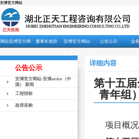
安博官方网站
网站安博官方网
董事长致辞
安博官方网站-
公告公示
业
站
安博anbo（中
详细内容
国）概况
公告公示
安博官方网站-安博anbo（中
第十五届
国） 新闻
青年组
工程招标
政府采购
项目概况