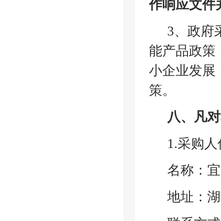
作响应文件
3、政府
能产品政策
小企业发展
策。
八、凡对
1.采购
名称：
宜
地址：湖