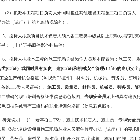
（
2）拟派本工程项目负责人未同时担任其他建设工程施工项目负责人
理办法（试行）》第九条情况除外）。
5、投标人拟派项目技术负责人须具备工程类中级及以上职称或与该职
证书；（上传证书原件彩色扫描件）
6、投标人拟派本工程的施工现场关键岗位人员基本配置为：施工员、质
合类(C3证）或同时具有负责土建(C2证)和机械安全管理(C1证)的专职安全
类安全生产考核合格证书均视为C3证件]；材料员、机械员、劳务员、资料
具备以上5类人员证书）。
施工员、质量员、材料员、机械员、劳务员、资
有二维码的职业培训合格证书信息彩色截图。
专职安全员
须上传具有建设
彩色扫描件或带有二维码的职业培训合格证书信息彩色截图。
补充说明：（
1）若本项目中标，施工技术负责人、施工员、专职安全
按照《湖北省建设项目施工现场从业人员配备管理办法（试行）》的要求
械员、劳务员、资料员、标准员可担任不超过3个建筑工程项目的施工项目