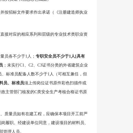
，并按招标文件要求作出承诺（《注册建造师执业
称直接对应的相应系列和层级的专业技术类职业资
量员各不少于1人；
专职安全员不少于
1人[具有
员
；未实行
C1、C2、C3证书分类的外省建筑企业
员、标准员配备人数不少于1人（可相互兼任，但
料员、标准员
须上传岗位证书原件彩色扫描件或
行政主管部门核发的
C类安全生产考核合格证书原
员、质量员如有在建工程，应确保本项目开工前严
到岗履职。经建设单位同意，建设项目的材料员、
部管理人员。