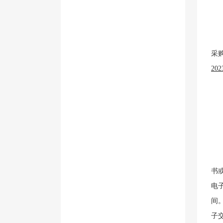
采
20
书
电
间
子