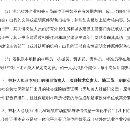
（
2）湖北省外企业相关人员岗位证书如不在有效期内的，应上传由企
协会）出具的文件或证明原件彩色扫描件，并能如实反映上述考核内容。
项目部，其关键岗位人员如持有外省住房和城乡建设主管部门办法或认可
格证书，其证书应能通过相关住房和城乡建设主管部门网站查询其真伪（
乡建设主管部门（或其认可的机构）出具的证书真实性证明文件原件彩色
（
3）若拟派本项目的材料员、机械员、劳务员、资料员、标准员存在兼
”表格中对上述五类人员定岗定员。如一人承担多个岗位，每个岗位后都要
7、投标人拟派本项目的
项目负责人、项目技术负责人、施工员、专职
的社会劳动保障部门出具的社会保险缴费证明（需加盖人社部门公章）原
原件彩色扫描件，且社保证明材料所记载的单位必须是该投标单位或其分安博官
8、投标人必须为“湖北省建筑市场监管与诚信信息一体化平台”（以下
上传能证明本企业是省一体化平台登记单位的截图或《省外建筑业企业投