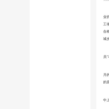
业
工
合
城
员
月
的
中