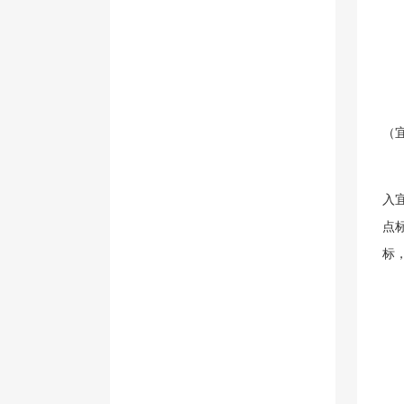
（
入
点
标