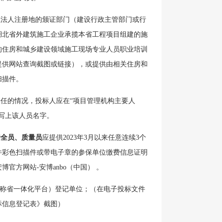
业法人注册地的颁证部门（建设行政主管部门或行
湖北省外建筑施工企业承揽本省工程项目组建的施
的住房和城乡建设领域施工现场专业人员职业培训
提供网站查询截图或链接），或提供由相关住房和
扫描件。
任的情况，投标人应在“项目管理机构主要人
写上该人员名字。
安全员、质量员
应提供
2023年3月以来任意连续3个
件彩色扫描件或带电子章的参保单位缴费信息证明
方网站-安博anbo（中国） 。
简称省一体化平台）登记单位；（在电子投标文件
标信息登记表》截图）