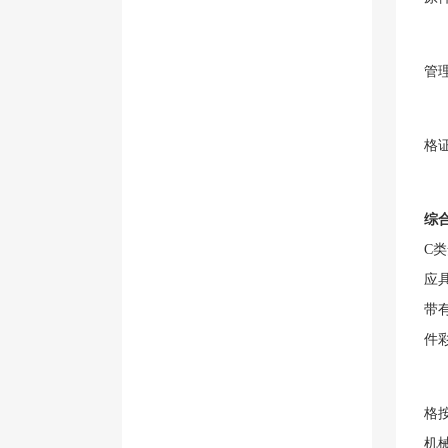
管
格
综
C
应
带
件
格
机