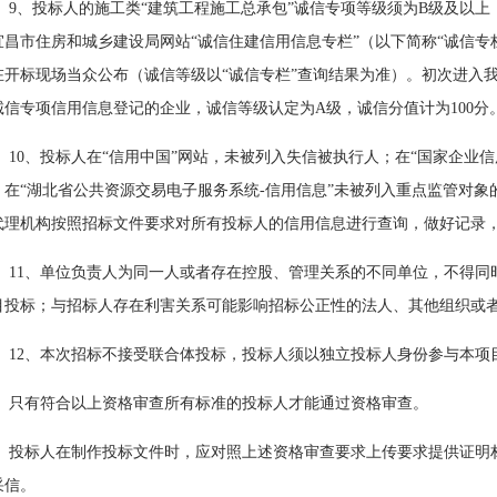
9、投标人的施工类“建筑工程施工总承包”诚信专项等级须为B级及以上
宜昌市住房和城乡建设局网站“诚信住建信用信息专栏”（以下简称“诚信专
在开标现场当众公布（诚信等级以“诚信专栏”查询结果为准）。初次进入
诚信专项信用信息登记的企业，诚信等级认定为A级，诚信分值计为100分。
10、投标人在“信用中国”网站，未被列入失信被执行人；在“国家企业
；在“湖北省公共资源交易电子服务系统-信用信息”未被列入重点监管对
代理机构按照招标文件要求对所有投标人的信用信息进行查询，做好记录
11、单位负责人为同一人或者存在控股、管理关系的不同单位，不得同
目投标；与招标人存在利害关系可能影响招标公正性的法人、其他组织或
12、本次招标不接受联合体投标，投标人须以独立投标人身份参与本项
只有符合以上资格审查所有标准的投标人才能通过资格审查。
投标人在制作投标文件时，应对照上述资格审查要求上传要求提供证明
采信。