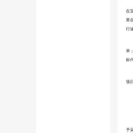
在
果
行
单
标
项
予