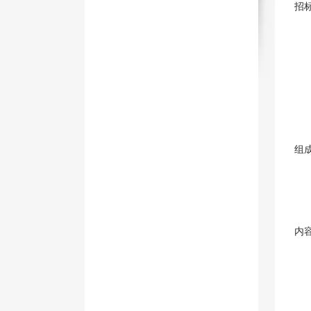
招
组
内