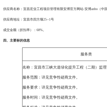
供应商名称：宜昌宏业工程项目管理有限安博官方网站-安博anbo（中
供应商地址：宜昌市四方堰
25--1
号
成交金额（折扣率）：
68%
。
四、主要标的信息
服务类
名称：宜昌市三峡大道绿化提升工程（二期）监理
服务范围：详见竞争性磋商文件。
服务要求：详见竞争性磋商文件。
服务时间：
详见竞争性磋商文件。