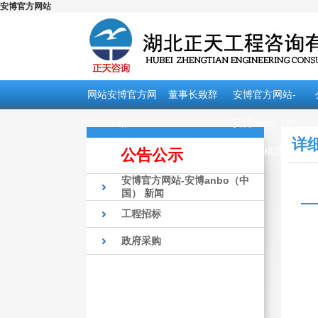
安博官方网站
网站安博官方网
董事长致辞
安博官方网站-
站
安博anbo（中
详
国）概况
公告公示
安博官方网站-安博anbo（中
国） 新闻
工程招标
政府采购