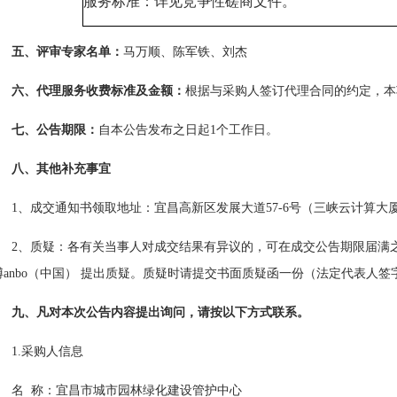
服务标准：详见竞争性磋商文件。
五、评审专家名单：
马万顺、陈军铁、刘杰
六、代理服务收费标准及金额：
根据与采购人签订代理合同的约定，本
七、公告期限：
自本公告发布之日起
1
个工作日。
八、其他补充事宜
1、成交通知书领取地址：宜昌高新区发展大道
57-6
号（三峡云计算大
2、质疑：各有关当事人对成交结果有异议的，可在成交公告期限届满
博anbo（中国） 提出质疑。质疑时请提交书面质疑函一份（法定代表人
九、凡对本次公告内容提出询问，请按以下方式联系。
1.采购人信息
名
称：宜昌市城市园林绿化建设管护中心