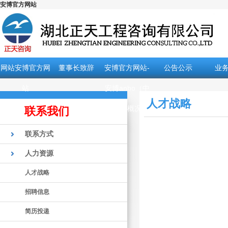
安博官方网站
网站安博官方网
董事长致辞
安博官方网站-
公告公示
业
站
安博anbo（中
人才战略
国）概况
联系我们
联系方式
人力资源
人才战略
招聘信息
简历投递