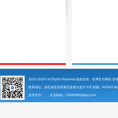
2016-2026© All Rights Reserved 版权所有：安博官方网站-
联系地址：湖北省宜昌高新区发展大道57-6号 邮编：443005 电话：07
技术支持： 企业邮箱：709460658@qq.com