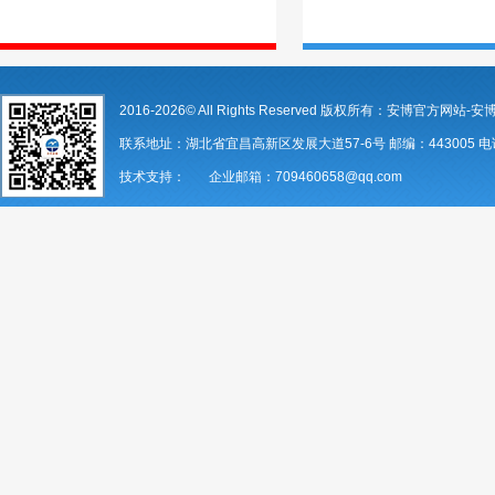
2016-2026© All Rights Reserved 版权所有：安博官方网站-
联系地址：湖北省宜昌高新区发展大道57-6号 邮编：443005 电话：07
技术支持： 企业邮箱：709460658@qq.com