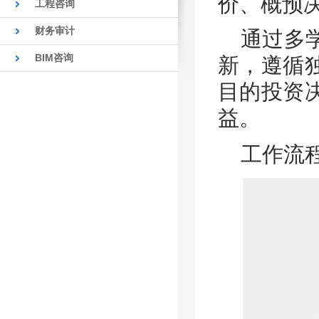
价、概预
工程咨询
财务审计
通过多
BIM咨询
新，遵循
目的投资
益。
工作流